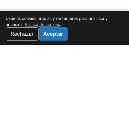
Usamos cookies propias y de terceros para analítica y
anuncios.
Política de cookies
.
Rechazar
Aceptar
Universo Salado
Tu refugio de lujo en White Sands, Punta Cana. Donde el
confort es rentable.
f
☉
PROYECTOS