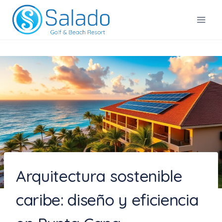
Saltar
al
Salado Golf & Beach Resort
contenido
Arquitectura sostenible
caribe: diseño y eficiencia