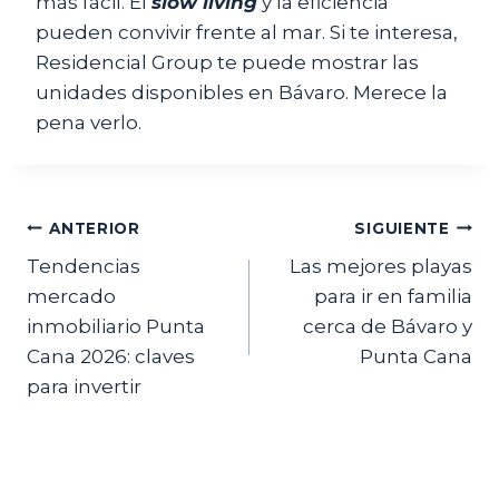
más fácil. El
slow living
y la eficiencia
pueden convivir frente al mar. Si te interesa,
Residencial Group te puede mostrar las
unidades disponibles en Bávaro. Merece la
pena verlo.
Navegación
ANTERIOR
SIGUIENTE
Tendencias
Las mejores playas
de
mercado
para ir en familia
entradas
inmobiliario Punta
cerca de Bávaro y
Cana 2026: claves
Punta Cana
para invertir