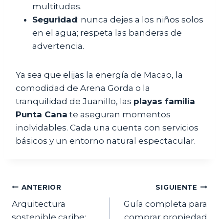
multitudes.
Seguridad
: nunca dejes a los niños solos
en el agua; respeta las banderas de
advertencia.
Ya sea que elijas la energía de Macao, la
comodidad de Arena Gorda o la
tranquilidad de Juanillo, las
playas familia
Punta Cana
te aseguran momentos
inolvidables. Cada una cuenta con servicios
básicos y un entorno natural espectacular.
Navegación
ANTERIOR
SIGUIENTE
Arquitectura
Guía completa para
de
sostenible caribe:
comprar propiedad