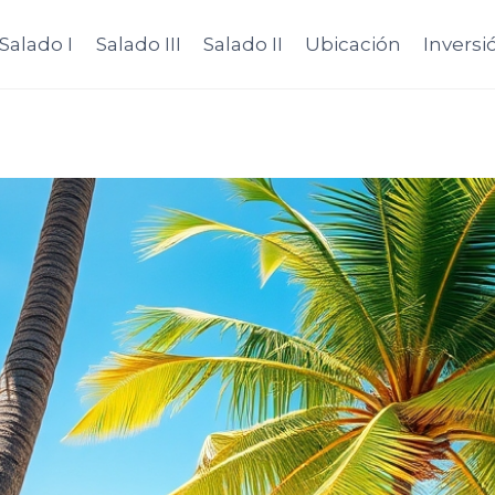
Salado I
Salado III
Salado II
Ubicación
Inversi