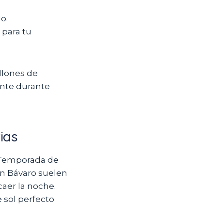
o.
 para tu
illones de
ante durante
ias
«Temporada de
 en Bávaro suelen
caer la noche.
e sol perfecto