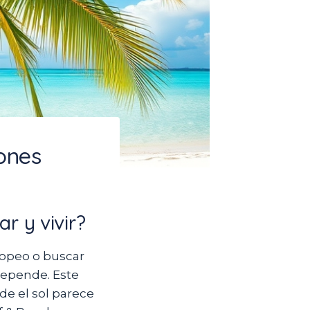
ones
r y vivir?
ropeo o buscar
depende. Este
de el sol parece