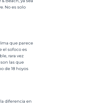
f & Beach, ya sea
e. No es solo
clima que parece
e el sofoco es
le, rara vez
o son las que
po de 18 hoyos
la diferencia en