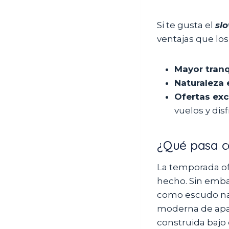
Si te gusta el
slo
ventajas que los
Mayor tranq
Naturaleza 
Ofertas exc
vuelos y dis
¿Qué pasa c
La temporada ofi
hecho. Sin emba
como escudo natu
moderna de apar
construida bajo