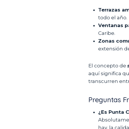
Terrazas am
todo el año.
Ventanas p
Caribe.
Zonas comun
extensión de
El concepto de
aquí significa q
transcurren entr
Preguntas F
¿Es Punta C
Absolutamen
hay, la cali