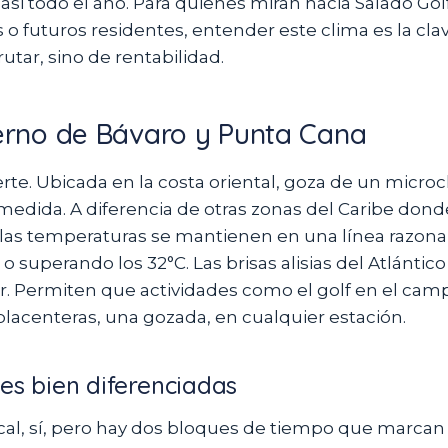
 casi todo el año. Para quienes miran hacia Salado Gol
o futuros residentes, entender este clima es la clav
rutar, sino de rentabilidad.
terno de Bávaro y Punta Cana
rte. Ubicada en la costa oriental, goza de un micro
medida. A diferencia de otras zonas del Caribe dond
 las temperaturas se mantienen en una línea razonab
o superando los 32°C. Las brisas alisias del Atlántic
r. Permiten que actividades como el golf en el cam
placenteras, una gozada, en cualquier estación.
es bien diferenciadas
ical, sí, pero hay dos bloques de tiempo que marcan 