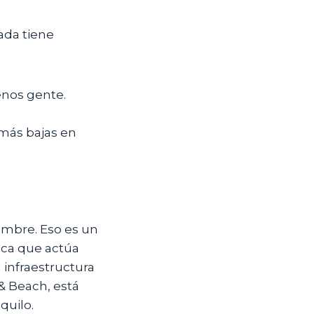
ada tiene
enos gente.
 más bajas en
iembre. Eso es un
ica que actúa
 infraestructura
& Beach, está
quilo.