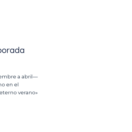
mporada
iembre a abril—
no en el
«eterno verano»