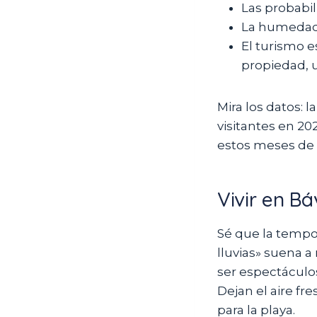
Las probabil
La humedad 
El turismo e
propiedad, 
Mira los datos: 
visitantes en 2
estos meses de 
Vivir en B
Sé que la temp
lluvias» suena a
ser espectáculos
Dejan el aire fr
para la playa.