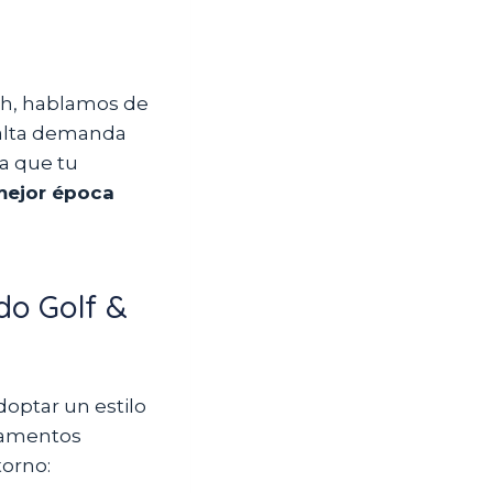
ch, hablamos de
 alta demanda
ra que tu
mejor época
ado Golf &
optar un estilo
rtamentos
torno: