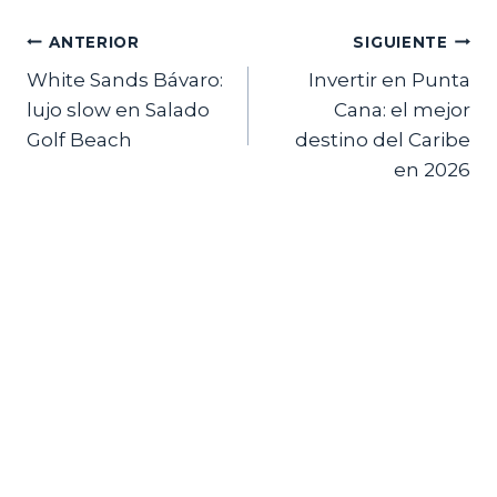
Navegación
ANTERIOR
SIGUIENTE
White Sands Bávaro:
Invertir en Punta
de
lujo slow en Salado
Cana: el mejor
entradas
Golf Beach
destino del Caribe
en 2026