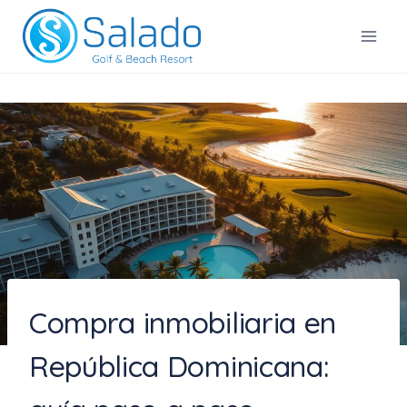
Saltar
al
Salado Golf & Beach Resort
contenido
Compra inmobiliaria en
República Dominicana: