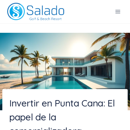
Saltar
al
Salado Golf & Beach Resort
contenido
Invertir en Punta Cana: El
papel de la