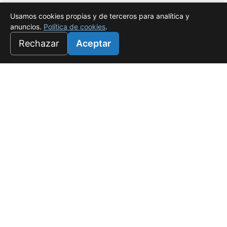
Usamos cookies propias y de terceros para analítica y
anuncios.
Política de cookies
.
Rechazar
Aceptar
Universo Salado
Tu refugio de lujo en White Sands, Punta Cana. Donde el
confort es rentable.
f
☉
PROYECTOS
Salado I