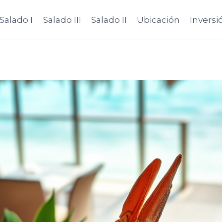
Salado I
Salado III
Salado II
Ubicación
Inversi