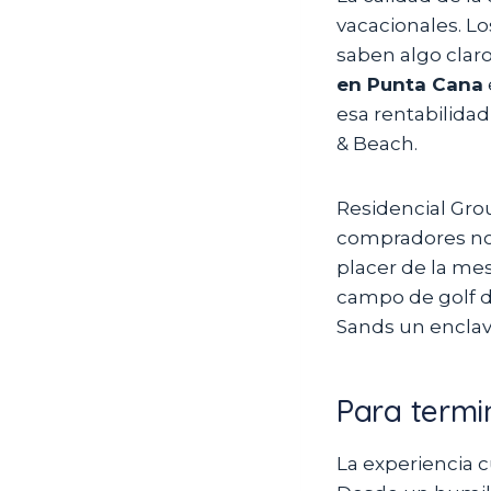
vacacionales. L
saben algo claro
en Punta Cana
esa rentabilida
& Beach.
Residencial Gro
compradores no 
placer de la mes
campo de golf d
Sands un enclave 
Para termi
La experiencia c