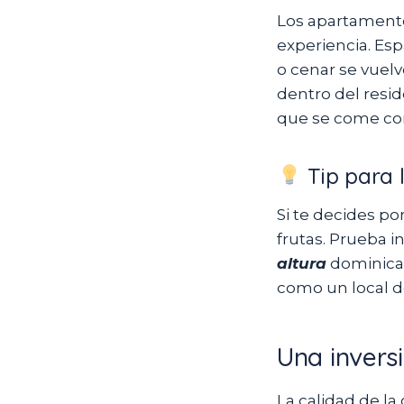
Los apartamento
experiencia. Espa
o cenar se vuelv
dentro del resid
que se come com
Tip para 
Si te decides po
frutas. Prueba 
altura
dominican
como un local d
Una invers
La calidad de la