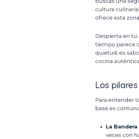
buscas una segu
cultura culinaria
ofrece esta zona
Despierta en tu 
tiempo parece de
quietud; es sabo
cocina auténtica,
Los pilare
Para entender lo
base es contund
La Bandera
veces con h