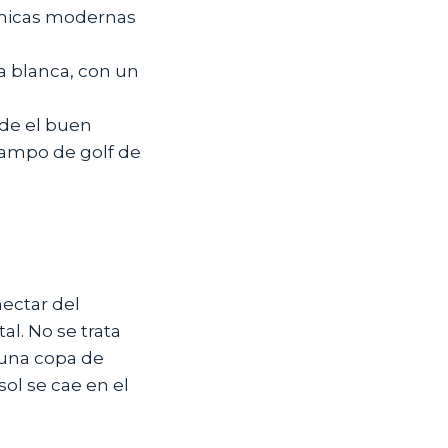
cnicas modernas
a blanca, con un
de el buen
 campo de golf de
nectar del
al. No se trata
 una copa de
sol se cae en el