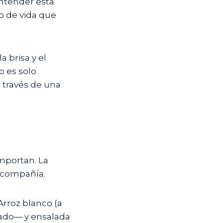
entender esta
ilo de vida que
 brisa y el
o es solo
a través de una
importan. La
a compañía.
Arroz blanco (a
cado— y ensalada