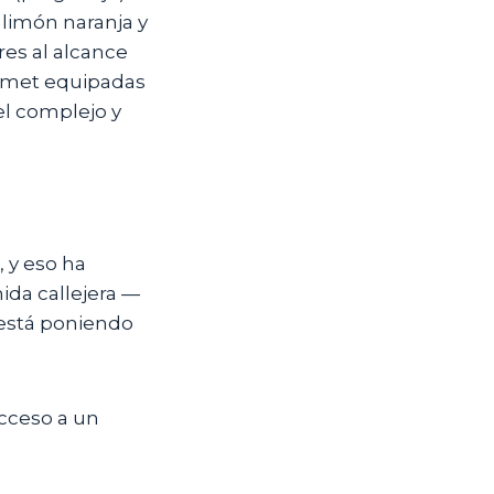
 limón naranja y
res al alcance
urmet equipadas
el complejo y
, y eso ha
mida callejera —
 está poniendo
acceso a un