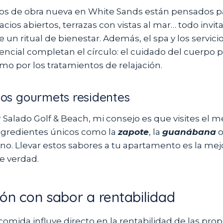
s de obra nueva en White Sands están pensados par
cios abiertos, terrazas con vistas al mar… todo invita 
e un ritual de bienestar. Además, el spa y los servi
encial completan el círculo: el cuidado del cuerpo p
o por los tratamientos de relajación.
los gourmets residentes
r Salado Golf & Beach, mi consejo es que visites el 
ingredientes únicos como la
zapote
, la
guanábana
o
o. Llevar estos sabores a tu apartamento es la mejo
e verdad.
ión con sabor a rentabilidad
 comida influye directo en la rentabilidad de las pro