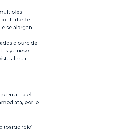
múltiples
econfortante
que se alargan
jados o puré de
ltos y queso
ista al mar.
 quien ama el
nmediata, por lo
lo (pargo rojo)