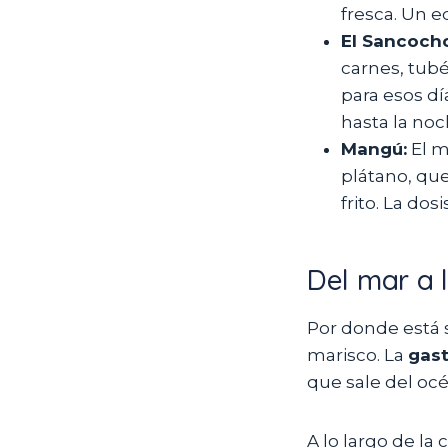
fresca. Un eq
El Sancoch
carnes, tubé
para esos dí
hasta la noc
Mangú:
El m
plátano, qu
frito. La do
Del mar a 
Por donde está 
marisco. La
gas
que sale del océa
A lo largo de la 