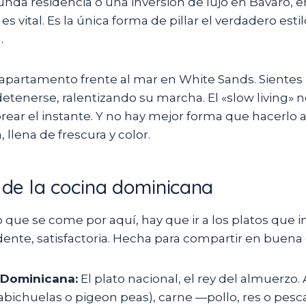
nda residencia o una inversión de lujo en Bávaro, 
 es vital. Es la única forma de pillar el verdadero est
.
apartamento frente al mar en White Sands. Sientes la
tenerse, ralentizando su marcha. El «slow living» n
rear el instante. Y no hay mejor forma que hacerlo 
 llena de frescura y color.
s de la cocina dominicana
 que se come por aquí, hay que ir a los platos que 
ente, satisfactoria. Hecha para compartir en buen
 Dominicana:
El plato nacional, el rey del almuerzo. 
abichuelas o pigeon peas), carne —pollo, res o pes