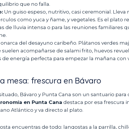
uilibrio que no falla.
o:
Un guiso espeso, nutritivo, casi ceremonial. Lleva 
rculos como yuca y ñame, y vegetales. Es el plato r
as de lluvia intensa o para las reuniones familiares 
he.
onarca del desayuno caribeño. Plátanos verdes ma
e suelen acompañarse de salami frito, huevos revue
sis de energía perfecta para empezar la mañana con v
la mesa: frescura en Bávaro
situado, Bávaro y Punta Cana son un santuario para
tronomía en Punta Cana
destaca por esa frescura i
no Atlántico y va directo al plato.
costa encuentras de todo: langostas a la parrilla, chil