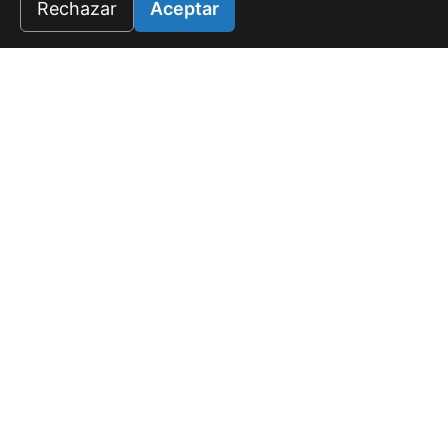
Rechazar
Aceptar
Universo Salado
Tu refugio de lujo en White Sands, Punta Cana. Donde el
confort es rentable.
f
☉
PROYECTOS
Salado I
Salado III
Salado II