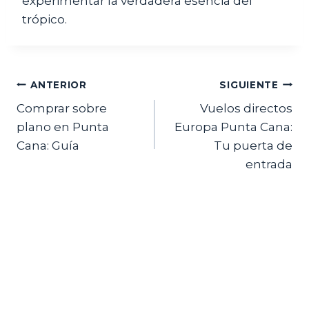
experimentar la verdadera esencia del
trópico.
Navegación
ANTERIOR
SIGUIENTE
Comprar sobre
Vuelos directos
de
plano en Punta
Europa Punta Cana:
entradas
Cana: Guía
Tu puerta de
entrada