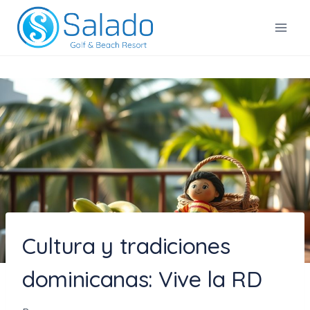
Saltar
al
Salado Golf & Beach Resort
contenido
Cultura y tradiciones
dominicanas: Vive la RD