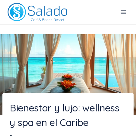
Saltar
al
Salado Golf & Beach Resort
contenido
Bienestar y lujo: wellness
y spa en el Caribe