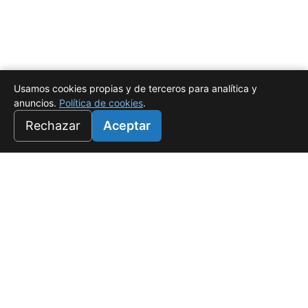
Usamos cookies propias y de terceros para analítica y
anuncios.
Política de cookies
.
Rechazar
Aceptar
Universo Salado
Tu refugio de lujo en White Sands, Punta Cana. Donde el
confort es rentable.
f
☉