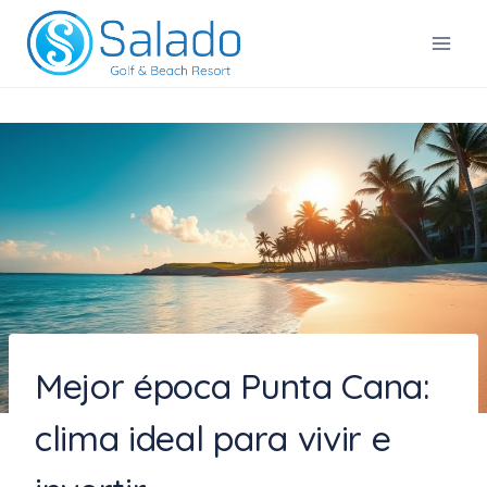
Saltar
al
Salado Golf & Beach Resort
contenido
Mejor época Punta Cana:
clima ideal para vivir e