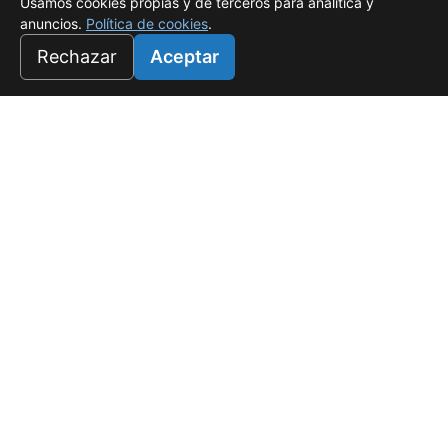
Usamos cookies propias y de terceros para analítica y
anuncios.
Política de cookies
.
Rechazar
Aceptar
Universo Salado
Tu refugio de lujo en White Sands, Punta Cana. Donde el
confort es rentable.
f
☉
PROYECTOS
Salado I