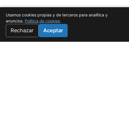
Usamos cookies propias y de terceros para analítica y
anuncios.
Política de cookies
.
Rechazar
Aceptar
Universo Salado
Tu refugio de lujo en White Sands, Punta Cana. Donde el
confort es rentable.
f
☉
PROYECTOS