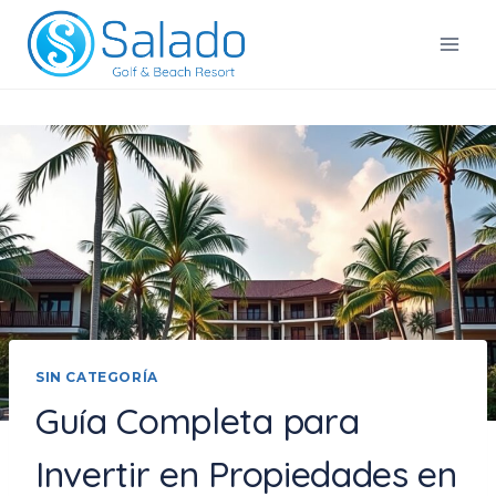
Saltar
al
Salado Golf & Beach Resort
contenido
SIN CATEGORÍA
Guía Completa para
Invertir en Propiedades en