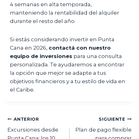
4 semanas en alta temporada,
manteniendo la rentabilidad del alquiler
durante el resto del año.
Si estás considerando invertir en Punta
Cana en 2026,
contactá con nuestro
equipo de inversiones
para una consulta
personalizada. Te ayudaremos a encontrar
la opción que mejor se adapte a tus
objetivos financieros y a tu estilo de vida en
el Caribe.
Navegación
ANTERIOR
SIGUIENTE
Excursiones desde
Plan de pago flexible
de
Punta Cana: los 10
para comprar