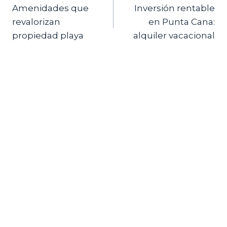
Amenidades que
Inversión rentable
de
revalorizan
en Punta Cana:
entradas
propiedad playa
alquiler vacacional