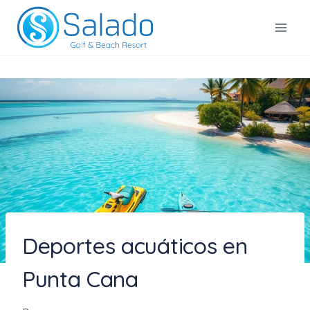
Saltar
al
Salado Golf & Beach Resort
contenido
Deportes acuáticos en
Punta Cana